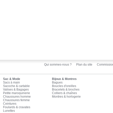
Qui sommes-nous ?
Plan du site
Commissio
Sac & Mode
Bijoux & Montres
Sacs à main
Bagues
Sacoche & cartable
Boucles d'oreilles
Valises & Bagages
Bracelets & broches
Petite maroquinerie
Colliers & chaînes
Chaussures homme
Montres & horlogerie
Chaussures femme
Ceintures
Foulards & cravates
Lunettes