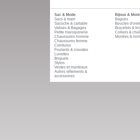
Sac & Mode
Bijoux & Mont
Sacs à main
Bagues
Sacoche & cartable
Boucles d'oreil
Valises & Bagages
Bracelets & b
Petite maroquinerie
Colliers & cha
Chaussures homme
Montres & horl
Chaussures femme
Ceintures
Foulards & cravates
Lunettes
Briquets
Stylos
Vestes et manteaux
Autres vêtements &
accessoires