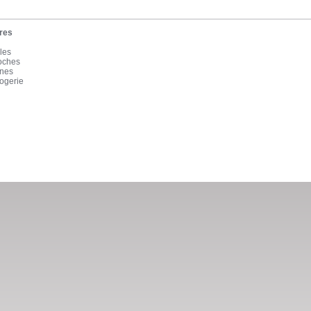
res
les
roches
înes
ogerie