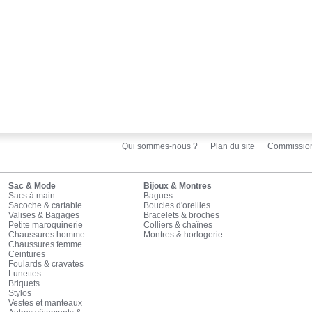
Qui sommes-nous ?
Plan du site
Commissio
Sac & Mode
Bijoux & Montres
Sacs à main
Bagues
Sacoche & cartable
Boucles d'oreilles
Valises & Bagages
Bracelets & broches
Petite maroquinerie
Colliers & chaînes
Chaussures homme
Montres & horlogerie
Chaussures femme
Ceintures
Foulards & cravates
Lunettes
Briquets
Stylos
Vestes et manteaux