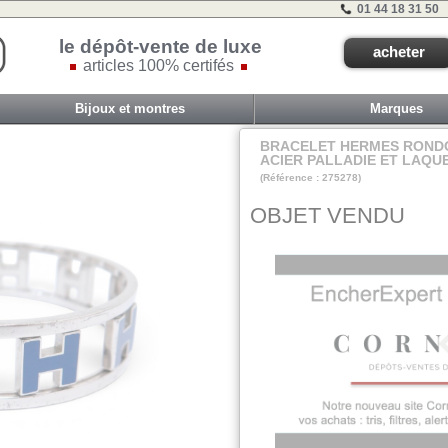
01 44 18 31 50
le dépôt-vente de luxe
acheter
articles 100% certifés
Bijoux et montres
Marques
BRACELET HERMES RONDO
ACIER PALLADIE ET LAQU
(Référence : 275278)
VIT D - ET 2A - #
OBJET VENDU