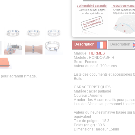
Description
Description
Marque :
HERMES
Modèle : RONDO ASH H
Sexe : Femme
Valeur du neuf : 790 euros
Liste des documents et accessoires fo
 pour agrandir l'image.
Boite
CARACTERISTIQUES :
Matière : acier palladié
Couleur : Argenté
A noter : les H sont rotatifs pour pas
issu des Ventes au personnel / solde
Valeur du neuf estimative basée sur 
équivalent
Tour de poignet : 18.3
Poids (en gr) : 39.6
Dimensions :
largeur 15mm