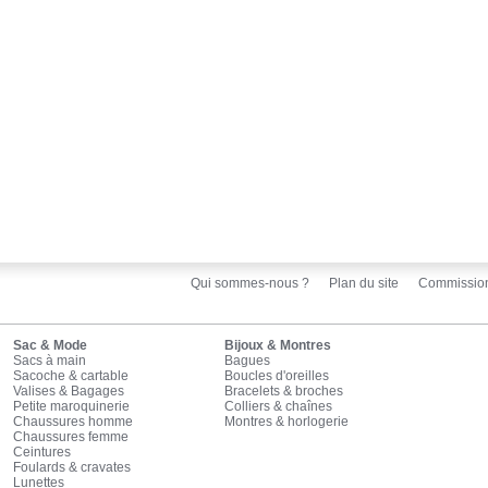
Qui sommes-nous ?
Plan du site
Commissio
Sac & Mode
Bijoux & Montres
Sacs à main
Bagues
Sacoche & cartable
Boucles d'oreilles
Valises & Bagages
Bracelets & broches
Petite maroquinerie
Colliers & chaînes
Chaussures homme
Montres & horlogerie
Chaussures femme
Ceintures
Foulards & cravates
Lunettes