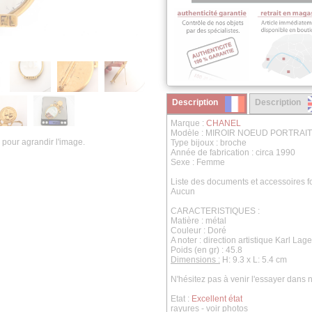
Description
Description
Marque :
CHANEL
Modèle : MIROIR NOEUD PORTRAI
 pour agrandir l'image.
Type bijoux : broche
Année de fabrication : circa 1990
Sexe : Femme
Liste des documents et accessoires fo
Aucun
CARACTERISTIQUES :
Matière : métal
Couleur : Doré
A noter : direction artistique Karl Lage
Poids (en gr) : 45.8
Dimensions :
H: 9.3 x L: 5.4 cm
N'hésitez pas à venir l'essayer dans
Etat :
Excellent état
rayures - voir photos