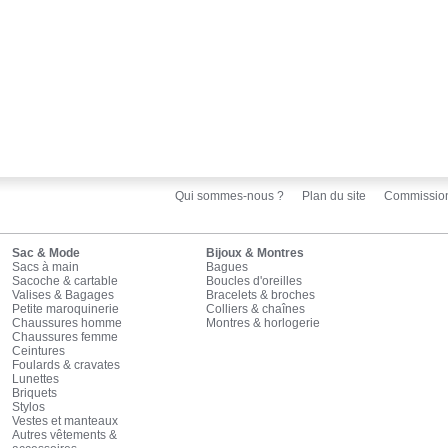
Qui sommes-nous ?
Plan du site
Commissio
Sac & Mode
Bijoux & Montres
Sacs à main
Bagues
Sacoche & cartable
Boucles d'oreilles
Valises & Bagages
Bracelets & broches
Petite maroquinerie
Colliers & chaînes
Chaussures homme
Montres & horlogerie
Chaussures femme
Ceintures
Foulards & cravates
Lunettes
Briquets
Stylos
Vestes et manteaux
Autres vêtements &