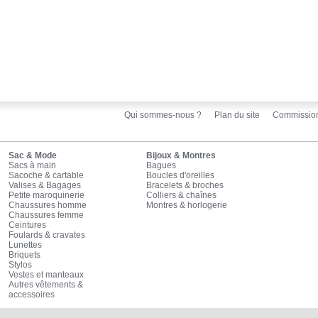
Qui sommes-nous ?
Plan du site
Commissio
Sac & Mode
Bijoux & Montres
Sacs à main
Bagues
Sacoche & cartable
Boucles d'oreilles
Valises & Bagages
Bracelets & broches
Petite maroquinerie
Colliers & chaînes
Chaussures homme
Montres & horlogerie
Chaussures femme
Ceintures
Foulards & cravates
Lunettes
Briquets
Stylos
Vestes et manteaux
Autres vêtements &
accessoires