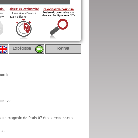
Expédition
Retrait
urnis :
minerve
 notre magasin de Paris 07 ème arrondissement.
otos