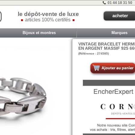
01 44 18 31 50
le dépôt-vente de luxe
acheter
articles 100% certifés
Bijoux et montres
Marques
VINTAGE BRACELET HERME
EN ARGENT MASSIF 925 6
(Référence : 274585)
VIT C - ET 2B - #