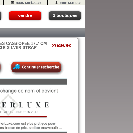
nous contacter
mon compte
vendre
3 boutiques
S CASSIOPEE 17.7 CM
2649.9€
6GR SILVER STRAP
12