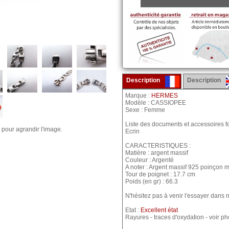
Description
Description
Marque :
HERMES
Modèle : CASSIOPEE
Sexe : Femme
Liste des documents et accessoires fo
 pour agrandir l'image.
Ecrin
CARACTERISTIQUES :
Matière : argent massif
Couleur : Argenté
A noter : Argent massif 925 poinçon 
Tour de poignet : 17.7 cm
Poids (en gr) : 66.3
N'hésitez pas à venir l'essayer dans
Etat :
Excellent état
Rayures - traces d'oxydation - voir ph