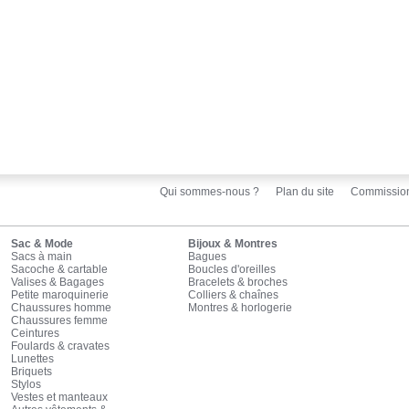
Qui sommes-nous ?
Plan du site
Commissio
Sac & Mode
Bijoux & Montres
Sacs à main
Bagues
Sacoche & cartable
Boucles d'oreilles
Valises & Bagages
Bracelets & broches
Petite maroquinerie
Colliers & chaînes
Chaussures homme
Montres & horlogerie
Chaussures femme
Ceintures
Foulards & cravates
Lunettes
Briquets
Stylos
Vestes et manteaux