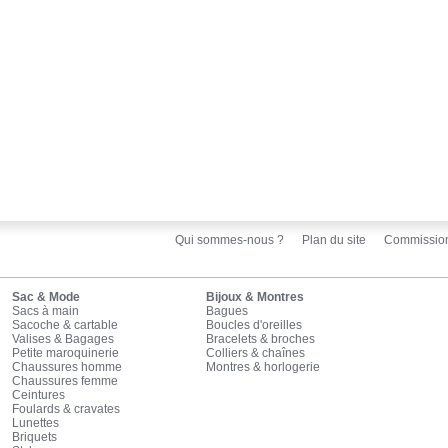
Qui sommes-nous ?
Plan du site
Commissio
Sac & Mode
Bijoux & Montres
Sacs à main
Bagues
Sacoche & cartable
Boucles d'oreilles
Valises & Bagages
Bracelets & broches
Petite maroquinerie
Colliers & chaînes
Chaussures homme
Montres & horlogerie
Chaussures femme
Ceintures
Foulards & cravates
Lunettes
Briquets