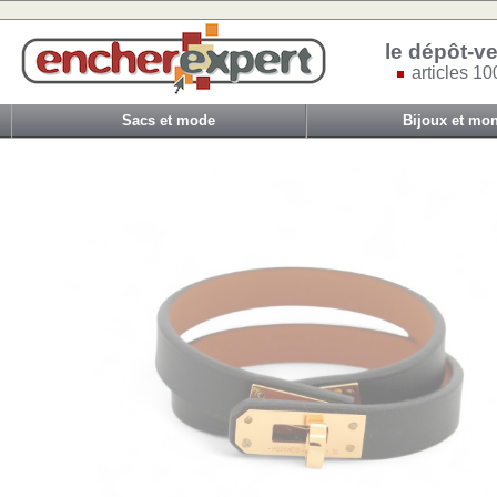
le dépôt-ve
articles 10
Sacs et mode
Bijoux et mon