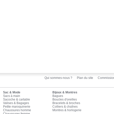
Qui sommes-nous ?
Plan du site
Commissio
Sac & Mode
Bijoux & Montres
Sacs à main
Bagues
Sacoche & cartable
Boucles d'oreilles
Valises & Bagages
Bracelets & broches
Petite maroquinerie
Colliers & chaînes
Chaussures homme
Montres & horlogerie
Chaussures femme