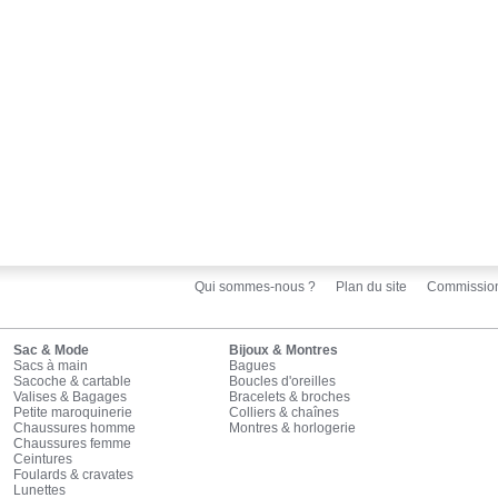
Qui sommes-nous ?
Plan du site
Commissio
Sac & Mode
Bijoux & Montres
Sacs à main
Bagues
Sacoche & cartable
Boucles d'oreilles
Valises & Bagages
Bracelets & broches
Petite maroquinerie
Colliers & chaînes
Chaussures homme
Montres & horlogerie
Chaussures femme
Ceintures
Foulards & cravates
Lunettes