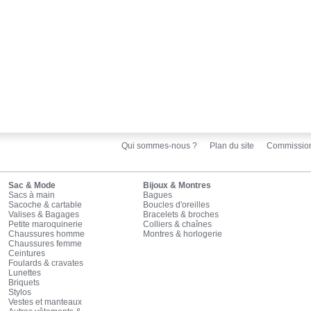
Qui sommes-nous ?
Plan du site
Commissio
Sac & Mode
Bijoux & Montres
Sacs à main
Bagues
Sacoche & cartable
Boucles d'oreilles
Valises & Bagages
Bracelets & broches
Petite maroquinerie
Colliers & chaînes
Chaussures homme
Montres & horlogerie
Chaussures femme
Ceintures
Foulards & cravates
Lunettes
Briquets
Stylos
Vestes et manteaux