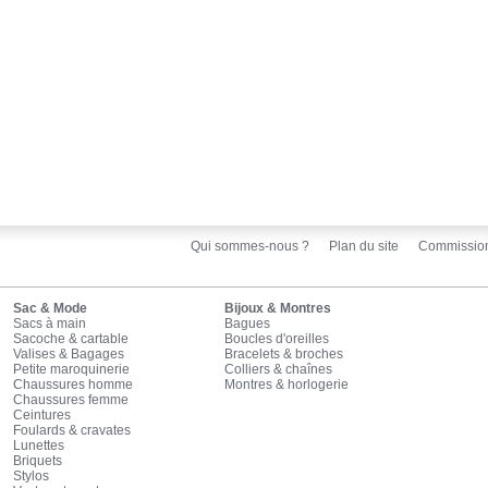
Qui sommes-nous ?
Plan du site
Commissio
Sac & Mode
Bijoux & Montres
Sacs à main
Bagues
Sacoche & cartable
Boucles d'oreilles
Valises & Bagages
Bracelets & broches
Petite maroquinerie
Colliers & chaînes
Chaussures homme
Montres & horlogerie
Chaussures femme
Ceintures
Foulards & cravates
Lunettes
Briquets
Stylos