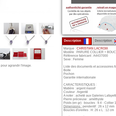
Description
Description
Marque :
CHRISTIAN LACROIX
Modèle : PARURE COLLIER + BOU
Référence fabricant : A4437000
Sexe : Femme
 pour agrandir l'image.
Liste des documents et accessoires fo
Boite
Pochon
Garantie internationale
CARACTERISTIQUES :
Matière : argent massif
Couleur : Argenté
A noter : acheté aux Galeries Lafayett
Pierre précieuse : améthyste
Poids (en gr) : boucles : 9.4 - Collier 
Dimensions :
pendentif : 26 x 12 mm
Boucles d'oreilles : H: 26 x L : 12 cm