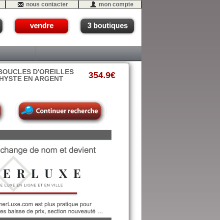
nous contacter
mon compte
vendre
3 boutiques
BOUCLES D'OREILLES
354.9€
THYSTE EN ARGENT
- #05 (A3-f)