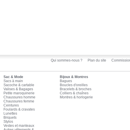
Qui sommes-nous ?
Plan du site
Commissio
Sac & Mode
Bijoux & Montres
Sacs à main
Bagues
Sacoche & cartable
Boucles d'oreilles
Valises & Bagages
Bracelets & broches
Petite maroquinerie
Colliers & chaînes
Chaussures homme
Montres & horlogerie
Chaussures femme
Ceintures
Foulards & cravates
Lunettes
Briquets
Stylos
Vestes et manteaux
Autres vêtements &