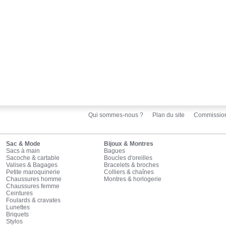
Qui sommes-nous ?
Plan du site
Commissio
Sac & Mode
Bijoux & Montres
Sacs à main
Bagues
Sacoche & cartable
Boucles d'oreilles
Valises & Bagages
Bracelets & broches
Petite maroquinerie
Colliers & chaînes
Chaussures homme
Montres & horlogerie
Chaussures femme
Ceintures
Foulards & cravates
Lunettes
Briquets
Stylos