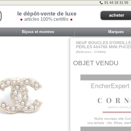
01 44 18 31 50
le dépôt-vente de luxe
acheter
articles 100% certifés
Bijoux et montres
Marques
NEUF BOUCLES D'OREILL
PERLES A64766 MINI PUCE
(Référence : 274904)
VIT G - ET 3C - #
OBJET VENDU