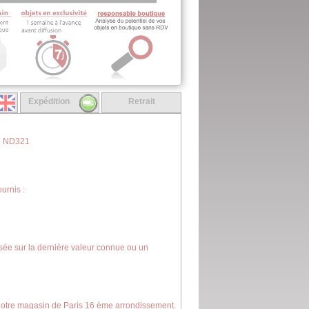
Expédition
Retrait
58 ND321
urnis :
asée sur la dernière valeur connue ou un
 notre magasin de Paris 16 ème arrondissement.