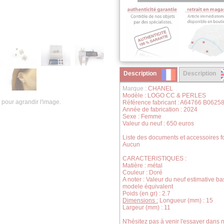
Description
Description
Marque :
CHANEL
Modèle : LOGO CC & PERLES
 pour agrandir l'image.
Référence fabricant : A64766 B062
Année de fabrication : 2024
Sexe : Femme
Valeur du neuf : 650 euros
Liste des documents et accessoires fo
Aucun
CARACTERISTIQUES :
Matière : métal
Couleur : Doré
A noter : Valeur du neuf estimative b
modele équivalent
Poids (en gr) : 2.7
Dimensions :
Longueur (mm) : 15
Largeur (mm) : 11
N'hésitez pas à venir l'essayer dans