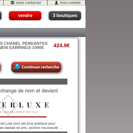
nous contacter
mon compte
vendre
3 boutiques
ES CHANEL PENDANTES
424.9€
NEW EARRINGS 1090€
16