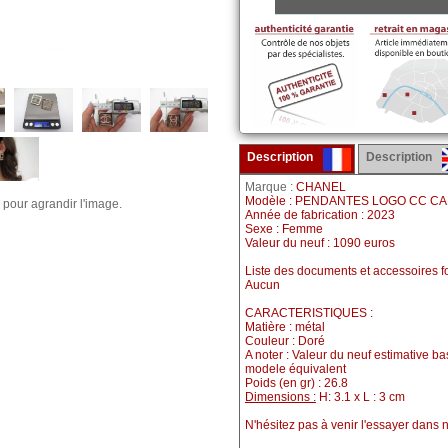
Description
Description
Marque :
CHANEL
Modèle : PENDANTES LOGO CC C
 pour agrandir l'image.
Année de fabrication : 2023
Sexe : Femme
Valeur du neuf : 1090 euros
Liste des documents et accessoires fo
Aucun
CARACTERISTIQUES :
Matière : métal
Couleur : Doré
A noter : Valeur du neuf estimative b
modele équivalent
Poids (en gr) : 26.8
Dimensions :
H: 3.1 x L : 3 cm
N'hésitez pas à venir l'essayer dans