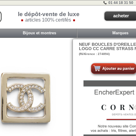
01 44 18 31 50
le dépôt-vente de luxe
acheter
articles 100% certifés
Bijoux et montres
Marques
NEUF BOUCLES D'OREILL
LOGO CC CARRE STRASS 
(Référence : 274894)
VIT G - ET 3C - #