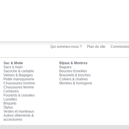
Qui sommes-nous ?
Plan du site
Commissio
Sac & Mode
Bijoux & Montres
Sacs à main
Bagues
Sacoche & cartable
Boucles d'oreilles
Valises & Bagages
Bracelets & broches
Petite maroquinerie
Colliers & chaînes
Chaussures homme
Montres & horlogerie
Chaussures femme
Ceintures
Foulards & cravates
Lunettes
Briquets
Stylos
Vestes et manteaux
Autres vêtements &
accessoires