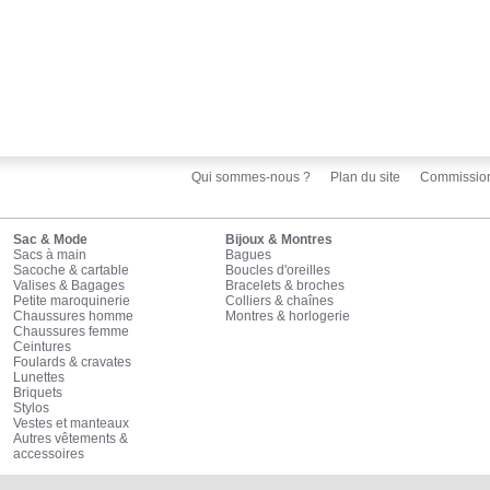
Qui sommes-nous ?
Plan du site
Commissio
Sac & Mode
Bijoux & Montres
Sacs à main
Bagues
Sacoche & cartable
Boucles d'oreilles
Valises & Bagages
Bracelets & broches
Petite maroquinerie
Colliers & chaînes
Chaussures homme
Montres & horlogerie
Chaussures femme
Ceintures
Foulards & cravates
Lunettes
Briquets
Stylos
Vestes et manteaux
Autres vêtements &
accessoires