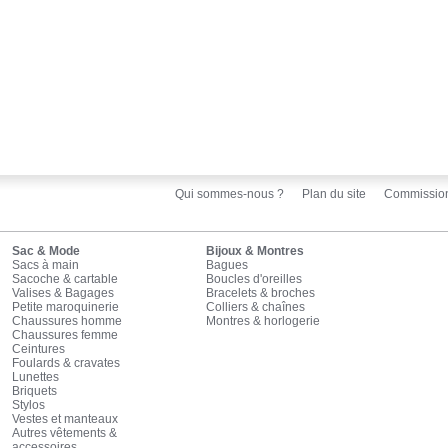
Qui sommes-nous ?
Plan du site
Commissio
Sac & Mode
Bijoux & Montres
Sacs à main
Bagues
Sacoche & cartable
Boucles d'oreilles
Valises & Bagages
Bracelets & broches
Petite maroquinerie
Colliers & chaînes
Chaussures homme
Montres & horlogerie
Chaussures femme
Ceintures
Foulards & cravates
Lunettes
Briquets
Stylos
Vestes et manteaux
Autres vêtements &
accessoires