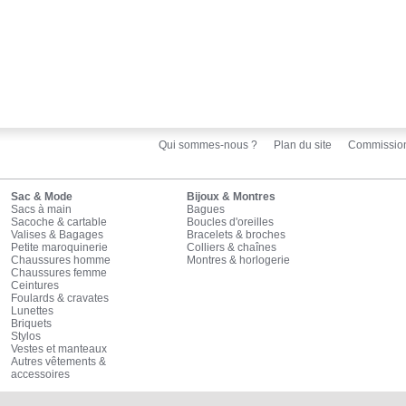
Qui sommes-nous ?
Plan du site
Commissio
Sac & Mode
Bijoux & Montres
Sacs à main
Bagues
Sacoche & cartable
Boucles d'oreilles
Valises & Bagages
Bracelets & broches
Petite maroquinerie
Colliers & chaînes
Chaussures homme
Montres & horlogerie
Chaussures femme
Ceintures
Foulards & cravates
Lunettes
Briquets
Stylos
Vestes et manteaux
Autres vêtements &
accessoires