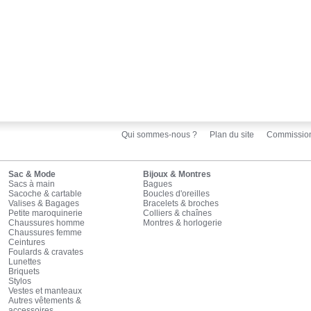
Qui sommes-nous ?
Plan du site
Commissio
Sac & Mode
Bijoux & Montres
Sacs à main
Bagues
Sacoche & cartable
Boucles d'oreilles
Valises & Bagages
Bracelets & broches
Petite maroquinerie
Colliers & chaînes
Chaussures homme
Montres & horlogerie
Chaussures femme
Ceintures
Foulards & cravates
Lunettes
Briquets
Stylos
Vestes et manteaux
Autres vêtements &
accessoires