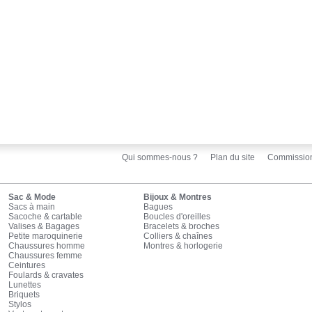
Qui sommes-nous ?
Plan du site
Commissio
Sac & Mode
Bijoux & Montres
Sacs à main
Bagues
Sacoche & cartable
Boucles d'oreilles
Valises & Bagages
Bracelets & broches
Petite maroquinerie
Colliers & chaînes
Chaussures homme
Montres & horlogerie
Chaussures femme
Ceintures
Foulards & cravates
Lunettes
Briquets
Stylos