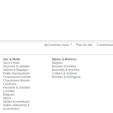
Qui sommes-nous ?
Plan du site
Commissio
Sac & Mode
Bijoux & Montres
Sacs à main
Bagues
Sacoche & cartable
Boucles d'oreilles
Valises & Bagages
Bracelets & broches
Petite maroquinerie
Colliers & chaînes
Chaussures homme
Montres & horlogerie
Chaussures femme
Ceintures
Foulards & cravates
Lunettes
Briquets
Stylos
Vestes et manteaux
Autres vêtements &
accessoires