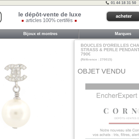
01 44 18 31 50
le dépôt-vente de luxe
acheter
articles 100% certifés
Bijoux et montres
Marques
BOUCLES D'OREILLES CH
STRASS & PERLE PENDANT
790€
(Référence : 270015)
VIT G - ET 3B - #
OBJET VENDU