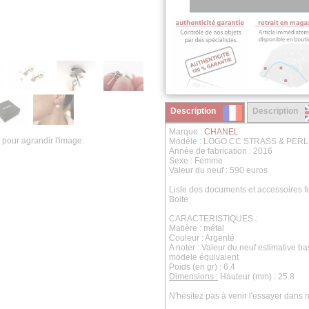
Description
Description
Marque :
CHANEL
 pour agrandir l'image.
Modèle : LOGO CC STRASS & PE
Année de fabrication : 2016
Sexe : Femme
Valeur du neuf : 590 euros
Liste des documents et accessoires fo
Boite
CARACTERISTIQUES :
Matière : métal
Couleur : Argenté
A noter : Valeur du neuf estimative b
modele équivalent
Poids (en gr) : 6.4
Dimensions :
Hauteur (mm) : 25.8
N'hésitez pas à venir l'essayer dans