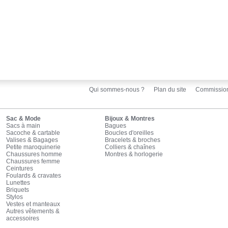
Qui sommes-nous ?
Plan du site
Commissio
Sac & Mode
Bijoux & Montres
Sacs à main
Bagues
Sacoche & cartable
Boucles d'oreilles
Valises & Bagages
Bracelets & broches
Petite maroquinerie
Colliers & chaînes
Chaussures homme
Montres & horlogerie
Chaussures femme
Ceintures
Foulards & cravates
Lunettes
Briquets
Stylos
Vestes et manteaux
Autres vêtements &
accessoires