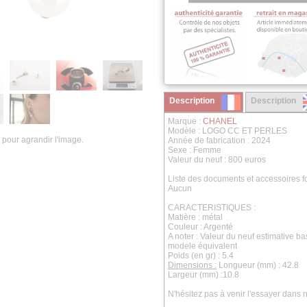
Description
Description
Marque :
CHANEL
Modèle : LOGO CC ET PERLES
 pour agrandir l'image.
Année de fabrication : 2024
Sexe : Femme
Valeur du neuf : 800 euros
Liste des documents et accessoires fo
Aucun
CARACTERISTIQUES :
Matière : métal
Couleur : Argenté
A noter : Valeur du neuf estimative b
modele équivalent
Poids (en gr) : 5.4
Dimensions :
Longueur (mm) : 42.8
Largeur (mm) :10.8
N'hésitez pas à venir l'essayer dans