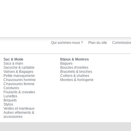
Qui sommes-nous ?
Plan du site
Commissio
Sac & Mode
Bijoux & Montres
Sacs à main
Bagues
Sacoche & cartable
Boucles d'oreilles
Valises & Bagages
Bracelets & broches
Petite maroquinerie
Colliers & chaînes
Chaussures homme
Montres & horlogerie
Chaussures femme
Ceintures
Foulards & cravates
Lunettes
Briquets
Stylos
Vestes et manteaux
Autres vêtements &
accessoires