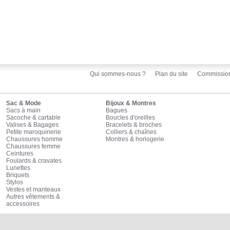
Qui sommes-nous ?
Plan du site
Commissio
Sac & Mode
Bijoux & Montres
Sacs à main
Bagues
Sacoche & cartable
Boucles d'oreilles
Valises & Bagages
Bracelets & broches
Petite maroquinerie
Colliers & chaînes
Chaussures homme
Montres & horlogerie
Chaussures femme
Ceintures
Foulards & cravates
Lunettes
Briquets
Stylos
Vestes et manteaux
Autres vêtements &
accessoires