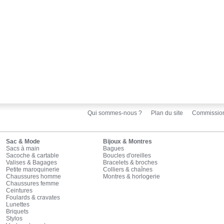
Qui sommes-nous ?
Plan du site
Commissio
Sac & Mode
Bijoux & Montres
Sacs à main
Bagues
Sacoche & cartable
Boucles d'oreilles
Valises & Bagages
Bracelets & broches
Petite maroquinerie
Colliers & chaînes
Chaussures homme
Montres & horlogerie
Chaussures femme
Ceintures
Foulards & cravates
Lunettes
Briquets
Stylos