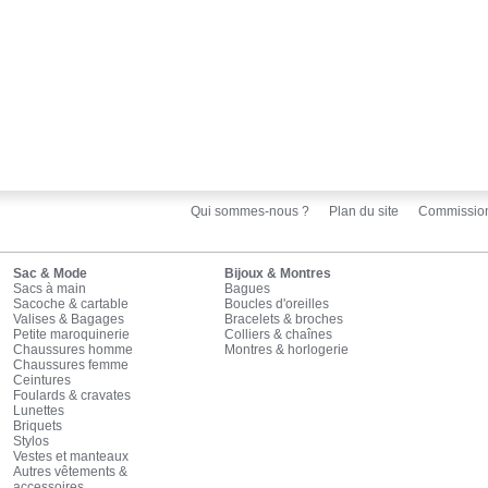
Qui sommes-nous ?
Plan du site
Commissio
Sac & Mode
Bijoux & Montres
Sacs à main
Bagues
Sacoche & cartable
Boucles d'oreilles
Valises & Bagages
Bracelets & broches
Petite maroquinerie
Colliers & chaînes
Chaussures homme
Montres & horlogerie
Chaussures femme
Ceintures
Foulards & cravates
Lunettes
Briquets
Stylos
Vestes et manteaux
Autres vêtements &
accessoires