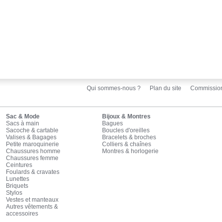
Qui sommes-nous ?
Plan du site
Commissio
Sac & Mode
Bijoux & Montres
Sacs à main
Bagues
Sacoche & cartable
Boucles d'oreilles
Valises & Bagages
Bracelets & broches
Petite maroquinerie
Colliers & chaînes
Chaussures homme
Montres & horlogerie
Chaussures femme
Ceintures
Foulards & cravates
Lunettes
Briquets
Stylos
Vestes et manteaux
Autres vêtements &
accessoires