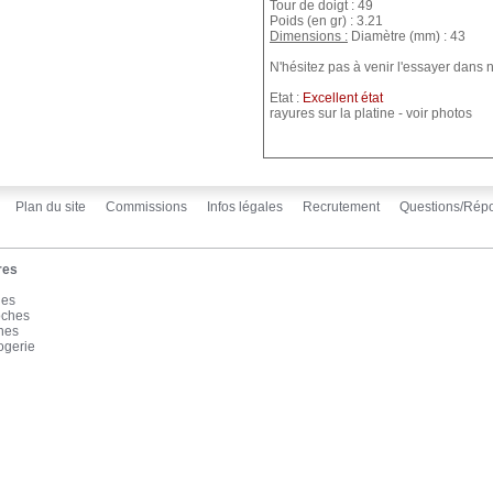
Tour de doigt : 49
Poids (en gr) : 3.21
Dimensions :
Diamètre (mm) : 43
N'hésitez pas à venir l'essayer dans
Etat :
Excellent état
rayures sur la platine - voir photos
Plan du site
Commissions
Infos légales
Recrutement
Questions/Rép
res
les
oches
înes
ogerie