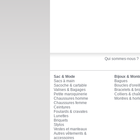
Qui sommes-nous ?
Sac & Mode
Bijoux & Mont
Sacs à main
Bagues
Sacoche & cartable
Boucles d'oreil
Valises & Bagages
Bracelets & br
Petite maroquinerie
Colliers & cha
Chaussures homme
Montres & horl
Chaussures femme
Ceintures
Foulards & cravates
Lunettes
Briquets
Stylos
Vestes et manteaux
Autres vêtements &
accessoires