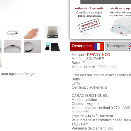
Description
Description
Marque :
TIFFANY & CO
Modèle : SOLITAIRE
Sexe : Femme
Valeur du neuf : 2200 euros
 pour agrandir l'image.
Liste des documents et accessoires fo
Boite
Ecrin
Certificat d'authenticité
CARACTERISTIQUES :
Matière : platine
Couleur : Argenté
A noter : diamant brillant 0.27ct - VVS1 
platine 950
gravure K to M à l'intérieur
Valeur du neuf estimative basée sur 
équivalent
Présence de diamant : oui