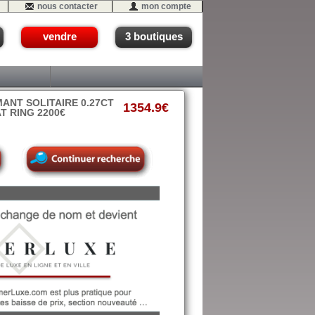
nous contacter
mon compte
vendre
3 boutiques
ANT SOLITAIRE 0.27CT
1354.9€
T RING 2200€
- #18 (C2)