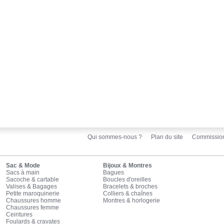
Qui sommes-nous ?
Plan du site
Commissio
Sac & Mode
Bijoux & Montres
Sacs à main
Bagues
Sacoche & cartable
Boucles d'oreilles
Valises & Bagages
Bracelets & broches
Petite maroquinerie
Colliers & chaînes
Chaussures homme
Montres & horlogerie
Chaussures femme
Ceintures
Foulards & cravates