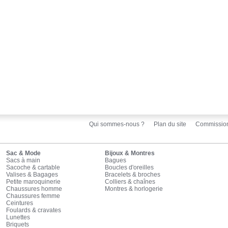
Qui sommes-nous ?
Plan du site
Commissio
Sac & Mode
Bijoux & Montres
Sacs à main
Bagues
Sacoche & cartable
Boucles d'oreilles
Valises & Bagages
Bracelets & broches
Petite maroquinerie
Colliers & chaînes
Chaussures homme
Montres & horlogerie
Chaussures femme
Ceintures
Foulards & cravates
Lunettes
Briquets