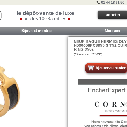
01 44 18 31 50
le dépôt-vente de luxe
acheter
articles 100% certifés
Bijoux et montres
Marques
NEUF BAGUE HERMES OL
H500058FC8955 S T52 CUI
RING 350€
(Référence : 274059)
VIT D - ET 2C - #