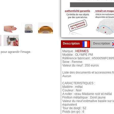
Description
Description
Marque :
HERMES
 pour agrandir l'image.
Modèle : OLYMPE PM
Référence fabricant : H500058FC89
Sexe : Femme
Valeur du neuf : 350 euros
Liste des documents et accessoires fo
Aucun
CARACTERISTIQUES :
Matière : métal
Couleur : Noir
A noter : veau Madame noir et métal
Finition métallique : Doré jaune
Valeur du neuf estimative basée sur 
équivalent
Tour de doigt : 52
Poids (en gr) : 6