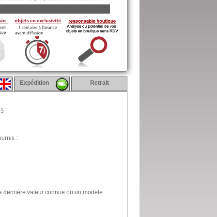
Expédition
Retrait
55
urnis :
la dernière valeur connue ou un modele