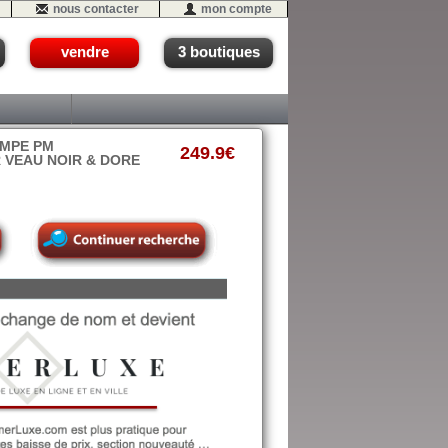
nous contacter
mon compte
vendre
3 boutiques
YMPE PM
249.9€
R VEAU NOIR & DORE
19