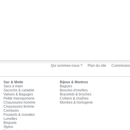
Qui sommes-nous ?
Plan du site
Commissio
Sac & Mode
Bijoux & Montres
Sacs à main
Bagues
Sacoche & cartable
Boucles d'oreilles
Valises & Bagages
Bracelets & broches
Petite maroquinerie
Colliers & chaînes
Chaussures homme
Montres & horlogerie
Chaussures femme
Ceintures
Foulards & cravates
Lunettes
Briquets
Stylos