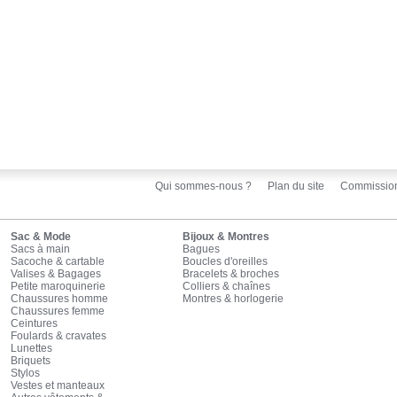
Qui sommes-nous ?
Plan du site
Commissio
Sac & Mode
Bijoux & Montres
Sacs à main
Bagues
Sacoche & cartable
Boucles d'oreilles
Valises & Bagages
Bracelets & broches
Petite maroquinerie
Colliers & chaînes
Chaussures homme
Montres & horlogerie
Chaussures femme
Ceintures
Foulards & cravates
Lunettes
Briquets
Stylos
Vestes et manteaux