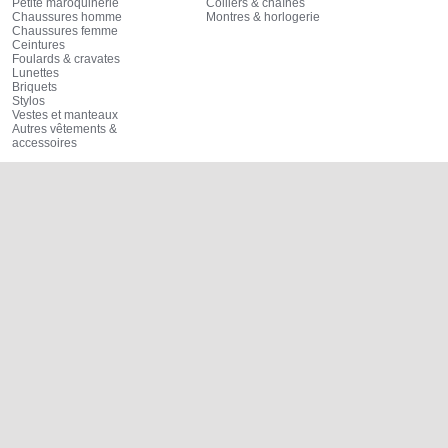
Petite maroquinerie
Colliers & chaînes
Chaussures homme
Montres & horlogerie
Chaussures femme
Ceintures
Foulards & cravates
Lunettes
Briquets
Stylos
Vestes et manteaux
Autres vêtements &
accessoires