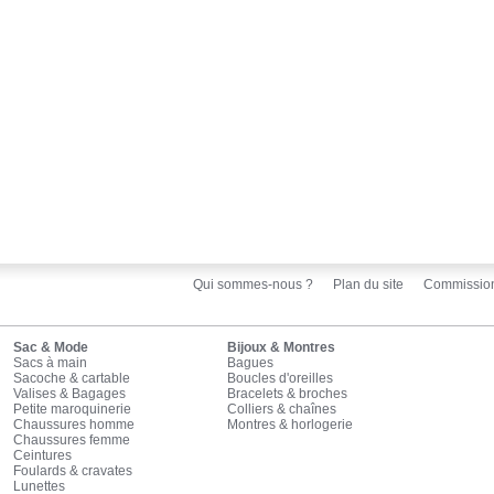
Qui sommes-nous ?
Plan du site
Commissio
Sac & Mode
Bijoux & Montres
Sacs à main
Bagues
Sacoche & cartable
Boucles d'oreilles
Valises & Bagages
Bracelets & broches
Petite maroquinerie
Colliers & chaînes
Chaussures homme
Montres & horlogerie
Chaussures femme
Ceintures
Foulards & cravates
Lunettes