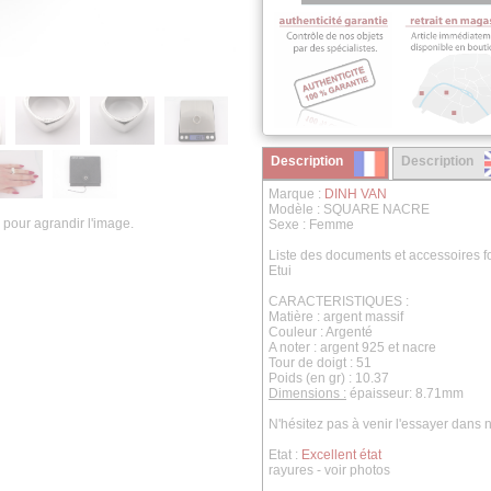
Description
Description
Marque :
DINH VAN
Modèle : SQUARE NACRE
 pour agrandir l'image.
Sexe : Femme
Liste des documents et accessoires fo
Etui
CARACTERISTIQUES :
Matière : argent massif
Couleur : Argenté
A noter : argent 925 et nacre
Tour de doigt : 51
Poids (en gr) : 10.37
Dimensions :
épaisseur: 8.71mm
N'hésitez pas à venir l'essayer dans
Etat :
Excellent état
rayures - voir photos