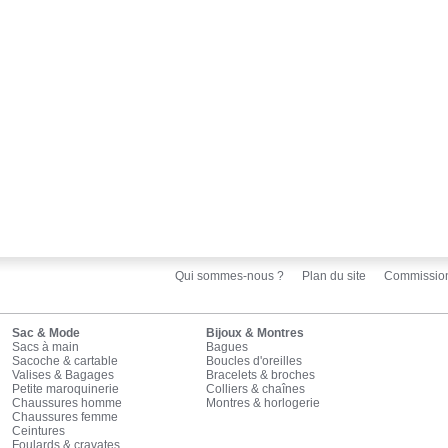
Qui sommes-nous ?
Plan du site
Commissio
Sac & Mode
Bijoux & Montres
Sacs à main
Bagues
Sacoche & cartable
Boucles d'oreilles
Valises & Bagages
Bracelets & broches
Petite maroquinerie
Colliers & chaînes
Chaussures homme
Montres & horlogerie
Chaussures femme
Ceintures
Foulards & cravates