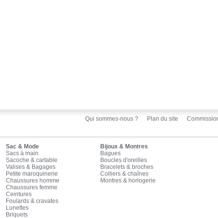
Qui sommes-nous ?
Plan du site
Commissio
Sac & Mode
Bijoux & Montres
Sacs à main
Bagues
Sacoche & cartable
Boucles d'oreilles
Valises & Bagages
Bracelets & broches
Petite maroquinerie
Colliers & chaînes
Chaussures homme
Montres & horlogerie
Chaussures femme
Ceintures
Foulards & cravates
Lunettes
Briquets