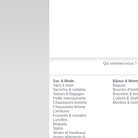
Qui sommes-nous ?
Sac & Mode
Bijoux & Mont
Sacs à main
Bagues
Sacoche & cartable
Boucles d'oreil
Valises & Bagages
Bracelets & br
Petite maroquinerie
Colliers & cha
Chaussures homme
Montres & horl
Chaussures femme
Ceintures
Foulards & cravates
Lunettes
Briquets
Stylos
Vestes et manteaux
Autres vêtements &