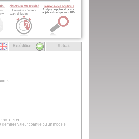
Expédition
Retrait
urnis :
 env 0.19 ct
la dernière valeur connue ou un modele