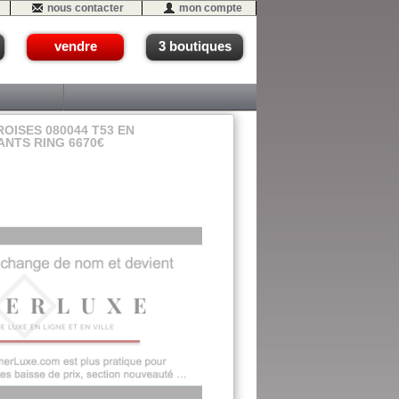
nous contacter
mon compte
vendre
3 boutiques
OISES 080044 T53 EN
ANTS RING 6670€
 - #14 (A1)