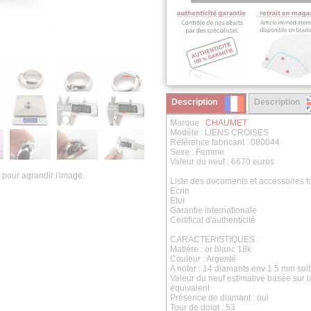
Description
Description
Marque :
CHAUMET
Modèle : LIENS CROISES
Référence fabricant : 080044
Sexe : Femme
Valeur du neuf : 6670 euros
 pour agrandir l'image.
Liste des documents et accessoires fo
Ecrin
Etui
Garantie internationale
Certificat d'authenticité
CARACTERISTIQUES :
Matière : or blanc 18k
Couleur : Argenté
A noter : 14 diamants env 1.5 mm soit
Valeur du neuf estimative basée sur 
équivalent
Présence de diamant : oui
Tour de doigt : 53