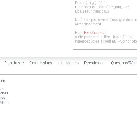
Poids (en gr) : 11.1
Dimensions :
Diamètre (mm) : 23
Épaisseur (mm) : 9.3
N'hésitez pas à venir l'essayer dan
arrondissement.
Etat :
Excellent état
a été polie et rhodiée - léger fêles a
imperceptibles à l'oeil nu) - voir phot
Plan du site
Commissions
Infos légales
Recrutement
Questions/Rép
res
les
oches
înes
ogerie