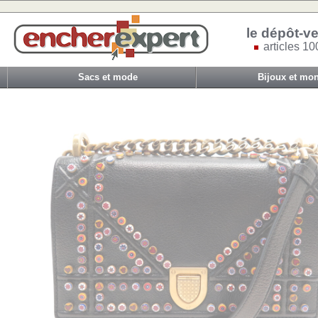
le dépôt-ve
articles 10
Sacs et mode
Bijoux et mon