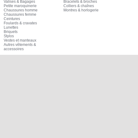
Valises & Bagages
Bracelets & broches
Petite maroquinerie
Colliers & chaînes
Chaussures homme
Montres & horlogerie
Chaussures femme
Ceintures
Foulards & cravates
Lunettes
Briquets
Stylos
Vestes et manteaux
Autres vêtements &
accessoires