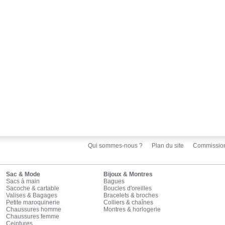
Qui sommes-nous ?
Plan du site
Commissio
Sac & Mode
Bijoux & Montres
Sacs à main
Bagues
Sacoche & cartable
Boucles d'oreilles
Valises & Bagages
Bracelets & broches
Petite maroquinerie
Colliers & chaînes
Chaussures homme
Montres & horlogerie
Chaussures femme
Ceintures